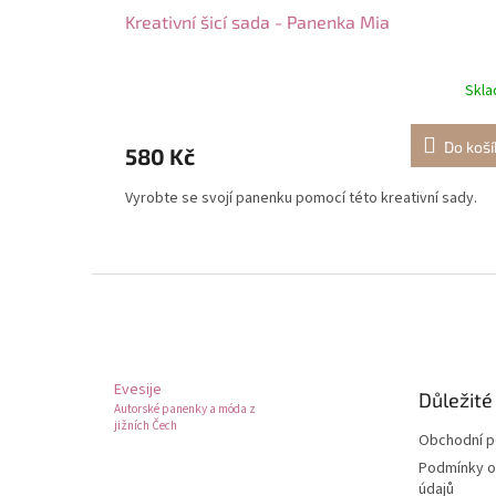
Kreativní šicí sada - Panenka Mia
Skl
Do koší
580 Kč
Vyrobte se svojí panenku pomocí této kreativní sady.
Z
á
p
a
t
Evesije
Důležité
í
Autorské panenky a móda z
jižních Čech
Obchodní 
Podmínky o
údajů