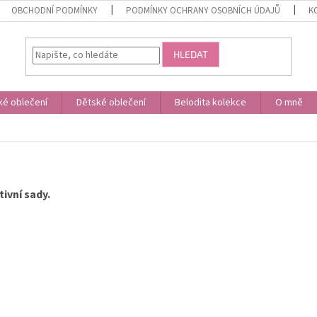
OBCHODNÍ PODMÍNKY
PODMÍNKY OCHRANY OSOBNÍCH ÚDAJŮ
K
HLEDAT
é oblečení
Dětské oblečení
Belodita kolekce
O mně
tivní sady.