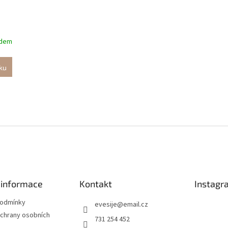
adem
ku
O
v
l
á
d
a
c
í
 informace
Kontakt
Instagr
p
r
podmínky
evesije
@
email.cz
v
chrany osobních
731 254 452
k