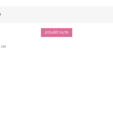
ě
OTEVŘÍT FILTR
:
345