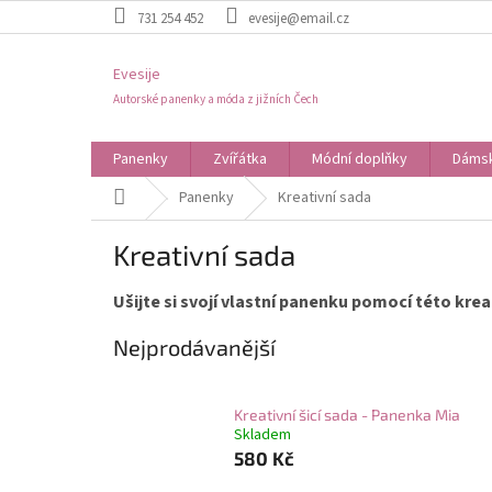
Přejít
731 254 452
evesije@email.cz
na
obsah
Evesije
Autorské panenky a móda z jižních Čech
Panenky
Zvířátka
Módní doplňky
Dámsk
Domů
Panenky
Kreativní sada
Kreativní sada
Ušijte si svojí vlastní panenku pomocí této krea
Nejprodávanější
Kreativní šicí sada - Panenka Mia
Skladem
580 Kč