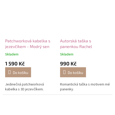
Patchworková kabelka s
Autorská taška s
jezevčíkem - Modrý sen
panenkou Rachel
Skladem
Skladem
1 590 Kč
990 Kč
Do košíku
Do košíku
Jedinečná patchworková
Romantická taška s motivem mé
kabelka s 3D jezevčíkem.
panenky.