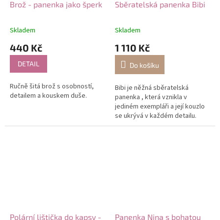
Brož - panenka jako šperk
Sběratelská panenka Bibi
Skladem
Skladem
440 Kč
1 110 Kč
DETAIL
Do košíku
Ručně šitá brož s osobností,
Bibi je něžná sběratelská
detailem a kouskem duše.
panenka , která vznikla v
jediném exempláři a její kouzlo
se ukrývá v každém detailu.
Polární lištička do kapsy -
Panenka Nina s bohatou