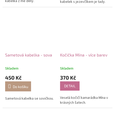
kabelka z mé dílny.
kabelek s jezevčíkem je tady.
Sametová kabelka - sova
Kočička Mína - více barev
Skladem
Skladem
450 Kč
370 Kč
DETAIL
Do košíku
Veselá kočičí kamarádka Mína v
Sametová kabelka se sovičkou.
krásných šatech.