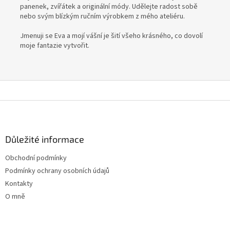
panenek, zvířátek a originální módy. Udělejte radost sobě
nebo svým blízkým ručním výrobkem z mého ateliéru.
Jmenuji se Eva a mojí vášní je šití všeho krásného, co dovolí
moje fantazie vytvořit.
Z
á
p
a
Důležité informace
t
Obchodní podmínky
í
Podmínky ochrany osobních údajů
Kontakty
O mně