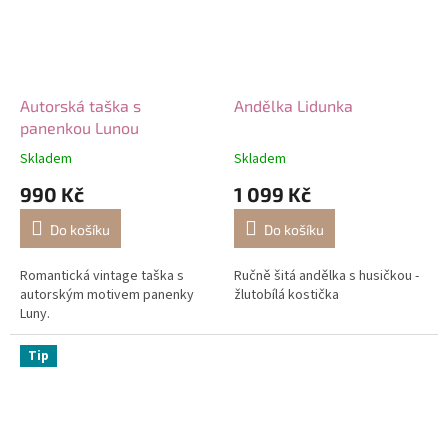
Autorská taška s
Andělka Lidunka
panenkou Lunou
Skladem
Skladem
990 Kč
1 099 Kč
Do košíku
Do košíku
Romantická vintage taška s
Ručně šitá andělka s husičkou -
autorským motivem panenky
žlutobílá kostička
Luny.
Tip