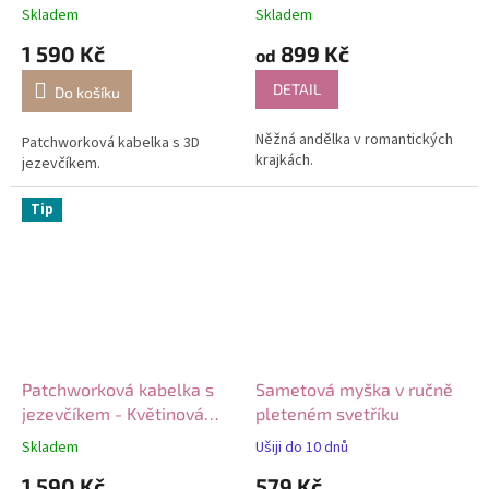
Skladem
Skladem
1 590 Kč
899 Kč
od
DETAIL
Do košíku
Něžná andělka v romantických
Patchworková kabelka s 3D
krajkách.
jezevčíkem.
Tip
Patchworková kabelka s
Sametová myška v ručně
jezevčíkem - Květinová
pleteném svetříku
modř
Skladem
Ušiji do 10 dnů
1 590 Kč
579 Kč