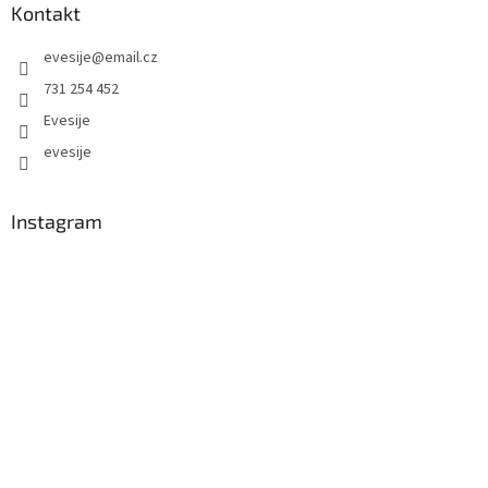
Kontakt
evesije
@
email.cz
731 254 452
Evesije
evesije
Instagram