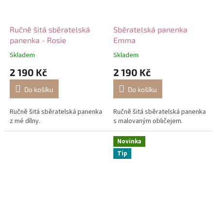
a
z
Ručně šitá sběratelská
Sběratelská panenka
j
panenka - Rosie
Emma
i
Skladem
Skladem
ž
2 190 Kč
2 190 Kč
n
í
Do košíku
Do košíku
c
Ručně šitá sběratelská panenka
Ručně šitá sběratelská panenka
h
z mé dílny.
s malovaným obličejem.
Č
Novinka
e
Tip
c
h