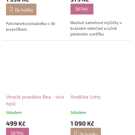
DETAIL
Do košíku
Mazlivé sametové myšičky v
Patchworková kabelka s 3D
krásném oblečení a ručně
jezevčíkem.
pleteném svetříku.
Veselé prasátko Bea - více
Andělka Lotty
typů
Skladem
Skladem
499 Kč
1 090 Kč
DETAIL
Do košíku