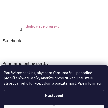
Sledovat na Instagramu
Facebook
Přijímáme online platby
Používáme cookies, abychom Vám umožnili pohodlné
prohlížení webu a díky analýze provozu webu neustále
zlepšovali jeho funkce, výkon a použitelnost.
Více informací
Nastavení
Vytvořil Shoptet