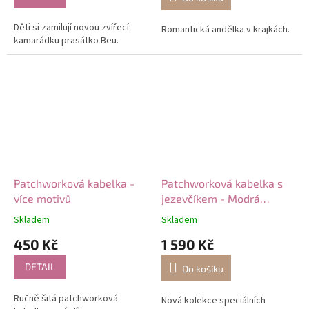
Děti si zamilují novou zvířecí
Romantická andělka v krajkách.
kamarádku prasátko Beu.
Patchworková kabelka -
Patchworková kabelka s
více motivů
jezevčíkem - Modrá
zahrada
Skladem
Skladem
450 Kč
1 590 Kč
DETAIL
Do košíku
Ručně šitá patchworková
Nová kolekce speciálních