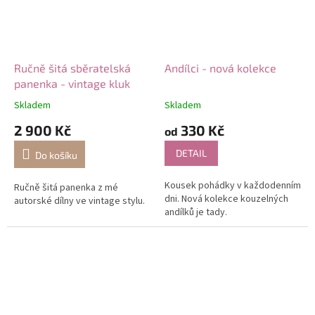
o
r
s
Ručně šitá sběratelská
Andílci - nová kolekce
k
panenka - vintage kluk
é
Skladem
Skladem
p
2 900 Kč
330 Kč
a
od
n
DETAIL
Do košíku
e
Kousek pohádky v každodenním
Ručně šitá panenka z mé
n
dni. Nová kolekce kouzelných
autorské dílny ve vintage stylu.
k
andílků je tady.
y
a
m
ó
d