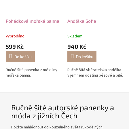
Pohádková mořská panna
Andělka Sofia
Vyprodáno
Skladem
599 Kč
940 Kč
Do košíku
Do košíku
Ručně šitá panenka z mé dílny -
Ručně šitá sběratelská andělka
mořská panna.
v jemném odstínu béžové a bílé.
Ručně šité autorské panenky a
móda z jižních Čech
Pojďte nahlédnout do kouzelného světa rukodělných