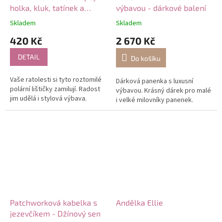
holka, kluk, tatínek a
výbavou - dárkové balení
maminka
Skladem
Skladem
420 Kč
2 670 Kč
DETAIL
Do košíku
Vaše ratolesti si tyto roztomilé
Dárková panenka s luxusní
polární lištičky zamilují. Radost
výbavou. Krásný dárek pro malé
jim udělá i stylová výbava.
i velké milovníky panenek.
Patchworková kabelka s
Andělka Ellie
jezevčíkem - Džínový sen