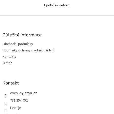
1
položek celkem
O
v
l
Z
á
á
d
p
a
a
Důležité informace
c
t
í
Obchodní podmínky
í
p
Podmínky ochrany osobních údajů
r
v
Kontakty
k
O mně
y
v
ý
p
Kontakt
i
s
evesije
@
email.cz
u
731 254 452
Evesije