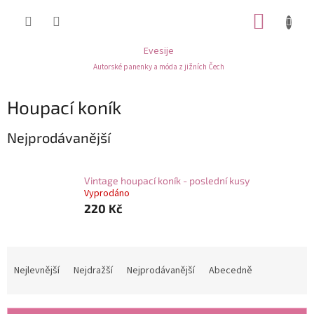
Přejít
NÁKUP
na
obsah
KOŠÍK
Evesije
Autorské panenky a móda z jižních Čech
Houpací koník
Nejprodávanější
Vintage houpací koník - poslední kusy
Vyprodáno
220 Kč
Ř
a
Nejlevnější
Nejdražší
Nejprodávanější
Abecedně
z
e