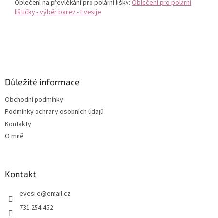
Oblečení na převlékání pro polární lišky:
Oblečení pro polární
lištičky - výběr barev - Evesije
Z
á
p
a
Důležité informace
t
Obchodní podmínky
í
Podmínky ochrany osobních údajů
Kontakty
O mně
Kontakt
evesije
@
email.cz
731 254 452