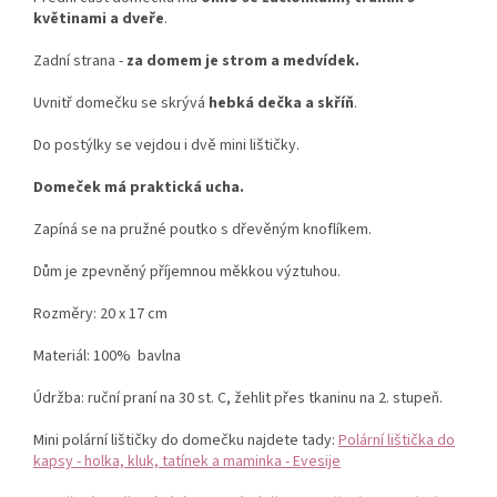
květinami a dveře
.
Zadní strana -
za domem je strom a medvídek.
Uvnitř domečku se skrývá
hebká dečka a skříň
.
Do postýlky se vejdou i dvě mini lištičky.
Domeček má praktická ucha.
Zapíná se na pružné poutko s dřevěným knoflíkem.
Dům je zpevněný příjemnou měkkou výztuhou.
Rozměry: 20 x 17 cm
Materiál: 100% bavlna
Údržba: ruční praní na 30 st. C, žehlit přes tkaninu na 2. stupeň.
Mini polární lištičky do domečku najdete tady:
Polární lištička do
kapsy - holka, kluk, tatínek a maminka - Evesije