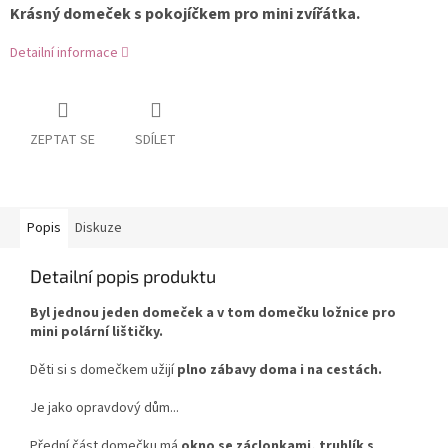
Krásný domeček s pokojíčkem pro mini zvířátka.
Detailní informace
ZEPTAT SE
SDÍLET
Popis
Diskuze
Detailní popis produktu
Byl jednou jeden domeček a v tom domečku ložnice pro
mini polární lištičky.
Děti si s domečkem užijí
plno zábavy doma i na cestách.
Je jako opravdový dům...
Přední část domečku má
okno se záclonkami, truhlík s