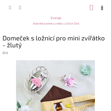
Přejít
NÁKUP
na
obsah
KOŠÍK
Evesije
Autorské panenky a móda z jižních Čech
Domeček s ložnicí pro mini zvířátko
- žlutý
854